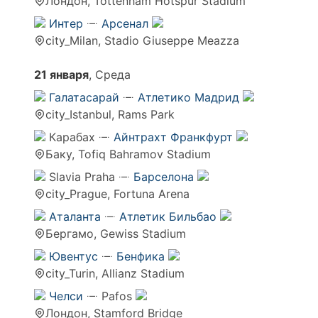
Лондон, Tottenham Hotspur Stadium
Интер
Арсенал
city_Milan, Stadio Giuseppe Meazza
21 января
, Среда
Галатасарай
Атлетико Мадрид
city_Istanbul, Rams Park
Карабах
Айнтрахт Франкфурт
Баку, Tofiq Bahramov Stadium
Slavia Praha
Барселона
city_Prague, Fortuna Arena
Аталанта
Атлетик Бильбао
Бергамо, Gewiss Stadium
Ювентус
Бенфика
city_Turin, Allianz Stadium
Челси
Pafos
Лондон, Stamford Bridge