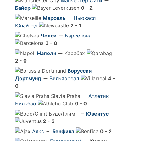
Манчестер Сити
Байер
0 - 2
Марсель
Ньюкасл
Юнайтед
2 - 1
Челси
Барселона
3 - 0
Наполи
Карабах
2 - 0
Боруссия
Дортмунд
Вильярреал
4 -
0
Slavia Praha
Атлетик
Бильбао
0 - 0
Будё/Глимт
Ювентус
2 - 3
Аякс
Бенфика
0 - 2