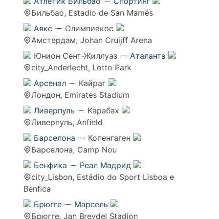
Атлетик Бильбао
Спортинг
Бильбао, Estadio de San Mamés
Аякс
Олимпиакос
Амстердам, Johan Cruijff Arena
Юнион Сент-Жиллуаз
Аталанта
city_Anderlecht, Lotto Park
Арсенал
Кайрат
Лондон, Emirates Stadium
Ливерпуль
Карабах
Ливерпуль, Anfield
Барселона
Копенгаген
Барселона, Camp Nou
Бенфика
Реал Мадрид
city_Lisbon, Estádio do Sport Lisboa e
Benfica
Брюгге
Марсель
Брюгге, Jan Breydel Stadion