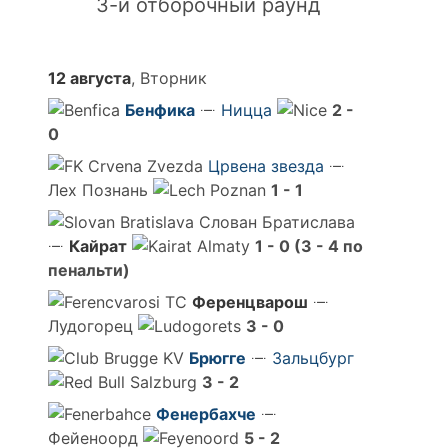
3-й отборочный раунд
12 августа
, Вторник
Бенфика
Ницца
2 -
0
Црвена звезда
Лех Познань
1 - 1
Слован Братислава
Кайрат
1 - 0 (3 - 4 по
пенальти)
Ференцварош
Лудогорец
3 - 0
Брюгге
Зальцбург
3 - 2
Фенербахче
Фейеноорд
5 - 2