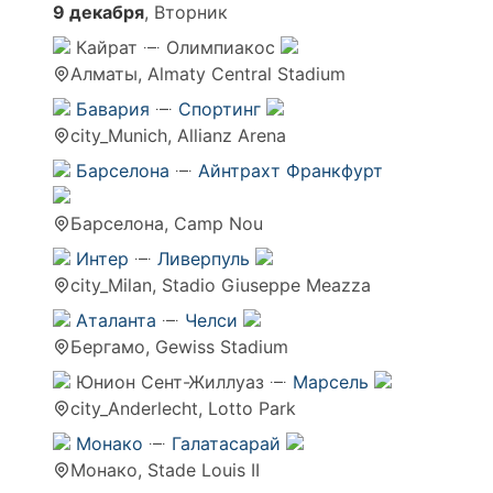
9 декабря
, Вторник
Кайрат
Олимпиакос
Алматы, Almaty Central Stadium
Бавария
Спортинг
city_Munich, Allianz Arena
Барселона
Айнтрахт Франкфурт
Барселона, Camp Nou
Интер
Ливерпуль
city_Milan, Stadio Giuseppe Meazza
Аталанта
Челси
Бергамо, Gewiss Stadium
Юнион Сент-Жиллуаз
Марсель
city_Anderlecht, Lotto Park
Монако
Галатасарай
Монако, Stade Louis II