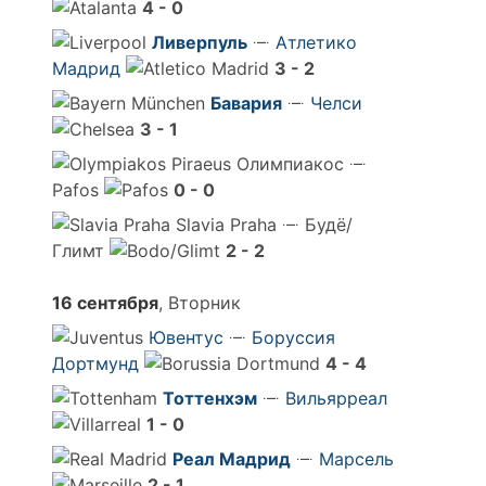
4 - 0
Ливерпуль
Атлетико
Мадрид
3 - 2
Бавария
Челси
3 - 1
Олимпиакос
Pafos
0 - 0
Slavia Praha
Будё/
Глимт
2 - 2
16 сентября
, Вторник
Ювентус
Боруссия
Дортмунд
4 - 4
Тоттенхэм
Вильярреал
1 - 0
Реал Мадрид
Марсель
2 - 1