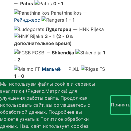
Pafos
0 - 1
Panathinaikos
Рейнджерс
1 - 1
Лудогорец
HNK Rijeka
3 - 1 (2 - 0 в
дополнительное время)
FCSB
Shkendija
1
- 2
Мальмё
РФШ
1 - 0
Мы используем файлы cookie и сервисы
Карабах
Shelbourne
аналитики (Яндекс.Метрика) для
1 - 0
улучшения работы сайта. Продолжая
Принять
использовать сайт, вы соглашаетесь с
29 июля
, Вторник
обработкой данных. Подробнее вы
Zrinjski
Слован Братислава
можете узнать в
Политике обработки
2 - 2
данных
. Наш сайт использует cookies.