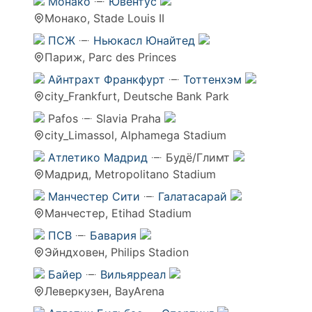
Монако
Ювентус
Монако, Stade Louis II
ПСЖ
Ньюкасл Юнайтед
Париж, Parc des Princes
Айнтрахт Франкфурт
Тоттенхэм
city_Frankfurt, Deutsche Bank Park
Pafos
Slavia Praha
city_Limassol, Alphamega Stadium
Атлетико Мадрид
Будё/Глимт
Мадрид, Metropolitano Stadium
Манчестер Сити
Галатасарай
Манчестер, Etihad Stadium
ПСВ
Бавария
Эйндховен, Philips Stadion
Байер
Вильярреал
Леверкузен, BayArena