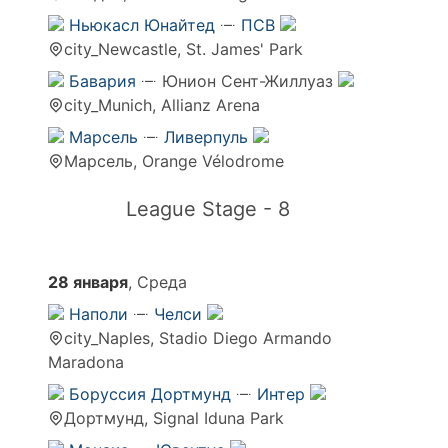
Ньюкасл Юнайтед
ПСВ
city_Newcastle, St. James' Park
Бавария
Юнион Сент-Жиллуаз
city_Munich, Allianz Arena
Марсель
Ливерпуль
Марсель, Orange Vélodrome
League Stage - 8
28 января
, Среда
Наполи
Челси
city_Naples, Stadio Diego Armando
Maradona
Боруссия Дортмунд
Интер
Дортмунд, Signal Iduna Park