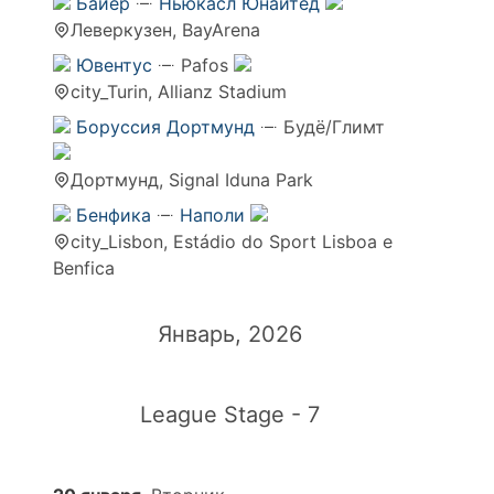
Байер
Ньюкасл Юнайтед
Леверкузен, BayArena
Ювентус
Pafos
city_Turin, Allianz Stadium
Боруссия Дортмунд
Будё/Глимт
Дортмунд, Signal Iduna Park
Бенфика
Наполи
city_Lisbon, Estádio do Sport Lisboa e
Benfica
Январь, 2026
League Stage - 7