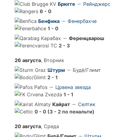
Брюгге
Рейнджерс
6 - 0
Бенфика
Фенербахче
1 - 0
Карабах
Ференцварош
2 - 3
26 августа
, Вторник
Штурм
Будё/Глимт
2 - 1
Pafos
Црвена звезда
1 - 1
Кайрат
Селтик
0 - 0 (3 - 2 по пенальти)
20 августа
, Среда
Будё/Глимт
Штурм