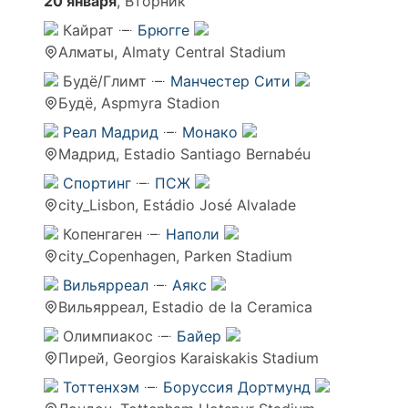
20 января
, Вторник
Кайрат
Брюгге
Алматы, Almaty Central Stadium
Будё/Глимт
Манчестер Сити
Будё, Aspmyra Stadion
Реал Мадрид
Монако
Мадрид, Estadio Santiago Bernabéu
Спортинг
ПСЖ
city_Lisbon, Estádio José Alvalade
Копенгаген
Наполи
city_Copenhagen, Parken Stadium
Вильярреал
Аякс
Вильярреал, Estadio de la Ceramica
Олимпиакос
Байер
Пирей, Georgios Karaiskakis Stadium
Тоттенхэм
Боруссия Дортмунд