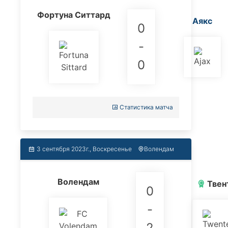
Фортуна Ситтард
Аякс
0
-
0
Статистика матча
3 сентября 2023г., Воскресенье
Волендам
Волендам
Твен
0
-
2