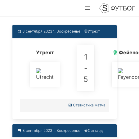
3 сентября 2023г., Воскресенье
Утрехт
Утрехт
Фейено
1
-
5
Статистика матча
3 сентября 2023г., Воскресенье
Ситтард