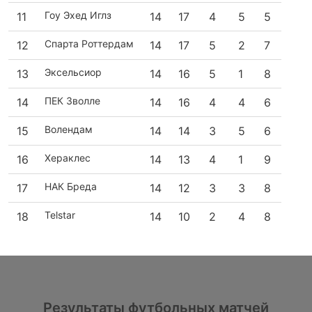
Гоу Эхед Иглз
11
14
17
4
5
5
Спарта Роттердам
12
14
17
5
2
7
Эксельсиор
13
14
16
5
1
8
ПЕК Зволле
14
14
16
4
4
6
Волендам
15
14
14
3
5
6
Хераклес
16
14
13
4
1
9
НАК Бреда
17
14
12
3
3
8
Telstar
18
14
10
2
4
8
Результаты футбольных матчей