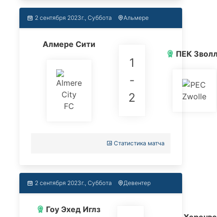
2 сентября 2023г., Суббота
Альмере
Алмере Сити
ПЕК Звол
1
-
2
Статистика матча
2 сентября 2023г., Суббота
Девентер
Гоу Эхед Иглз
Херенве