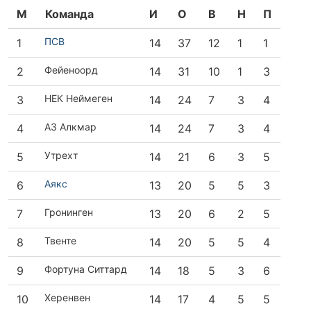
М
Команда
И
О
В
Н
П
ПСВ
1
14
37
12
1
1
Фейеноорд
2
14
31
10
1
3
НЕК Неймеген
3
14
24
7
3
4
АЗ Алкмар
4
14
24
7
3
4
Утрехт
5
14
21
6
3
5
Аякс
6
13
20
5
5
3
Гронинген
7
13
20
6
2
5
Твенте
8
14
20
5
5
4
Фортуна Ситтард
9
14
18
5
3
6
Херенвен
10
14
17
4
5
5