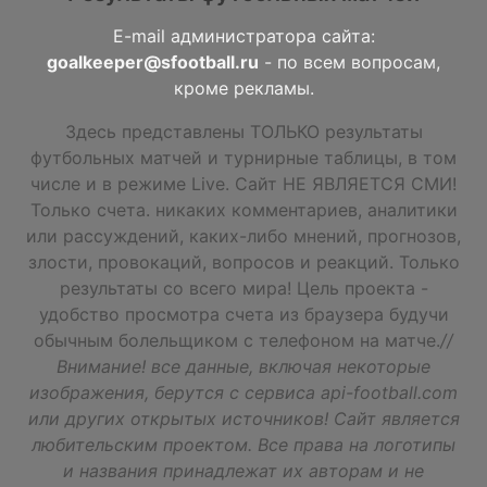
E-mail администратора сайта:
goalkeeper@sfootball.ru
- по всем вопросам,
кроме рекламы.
Здесь представлены ТОЛЬКО результаты
футбольных матчей и турнирные таблицы, в том
числе и в режиме Live. Сайт НЕ ЯВЛЯЕТСЯ СМИ!
Только счета. никаких комментариев, аналитики
или рассуждений, каких-либо мнений, прогнозов,
злости, провокаций, вопросов и реакций. Только
результаты со всего мира! Цель проекта -
удобство просмотра счета из браузера будучи
обычным болельщиком с телефоном на матче.
//
Внимание! все данные, включая некоторые
изображения, берутся с сервиса api-football.com
или других открытых источников! Сайт является
любительским проектом. Все права на логотипы
и названия принадлежат их авторам и не